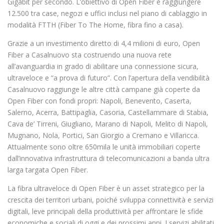
Gigabit per secondo. L’obiettivo di Open Fiber è raggiungere
12.500 tra case, negozi e uffici inclusi nel piano di cablaggio in
modalità FTTH (Fiber To The Home, fibra fino a casa).
Grazie a un investimento diretto di 4,4 milioni di euro, Open
Fiber a Casalnuovo sta costruendo una nuova rete
all’avanguardia in grado di abilitare una connessione sicura,
ultraveloce e “a prova di futuro”. Con l’apertura della vendibilità
Casalnuovo raggiunge le altre città campane già coperte da
Open Fiber con fondi propri: Napoli, Benevento, Caserta,
Salerno, Acerra, Battipaglia, Casoria, Castellammare di Stabia,
Cava de’ Tirreni, Giugliano, Marano di Napoli, Melito di Napoli,
Mugnano, Nola, Portici, San Giorgio a Cremano e Villaricca.
Attualmente sono oltre 650mila le unità immobiliari coperte
dall’innovativa infrastruttura di telecomunicazioni a banda ultra
larga targata Open Fiber.
La fibra ultraveloce di Open Fiber è un asset strategico per la
crescita dei territori urbani, poiché sviluppa connettività e servizi
digitali, leve principali della produttività per affrontare le sfide
economiche e sociali di oggi e dei prossimi anni. I servizi abilitati