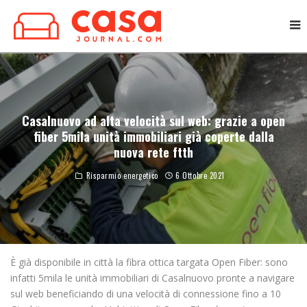
Casalnuovo ad alta velocità sul web: grazie a open
fiber 5mila unità immobiliari già coperte dalla
nuova rete ftth
Risparmio energetico
6 Ottobre 2021
È già disponibile in città la fibra ottica targata Open Fiber: sono
infatti 5mila le unità immobiliari di Casalnuovo pronte a navigare
sul web beneficiando di una velocità di connessione fino a 10