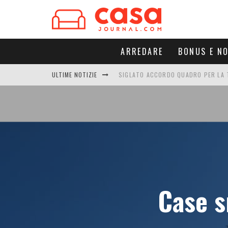
ARREDARE
BONUS E N
ULTIME NOTIZIE
SIGLATO ACCORDO QUADRO PER LA T
RUGBY E LUCE: GLIP RINNOVA LA SF
COME FUNZIONA UNO SCARICATORE 
CAMINO ELETTRICO: QUANTO CONSU
Case s