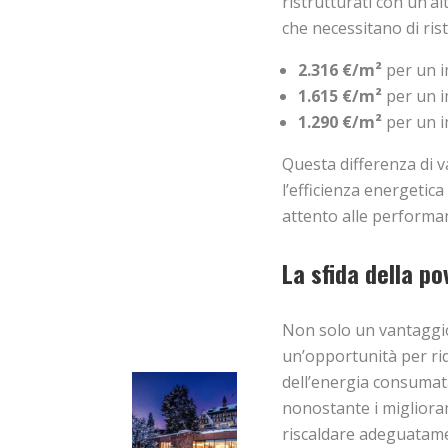
ristrutturati con un’al
che necessitano di rist
2.316 €/m²
per un i
1.615 €/m²
per un i
1.290 €/m²
per un i
Questa differenza di v
l’efficienza energetic
attento alle performan
La sfida della p
Non solo un vantaggi
un’opportunità per rid
dell’energia consumata
nonostante i miglioram
riscaldare adeguatame