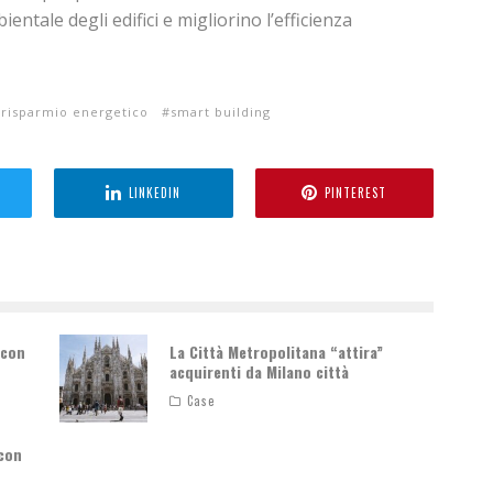
entale degli edifici e migliorino l’efficienza
risparmio energetico
smart building
LINKEDIN
PINTEREST
 con
La Città Metropolitana “attira”
acquirenti da Milano città
Case
 con