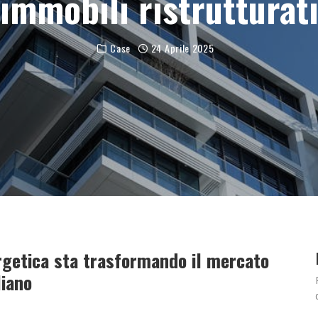
immobili ristrutturat
Case
24 Aprile 2025
ergetica sta trasformando il mercato
liano