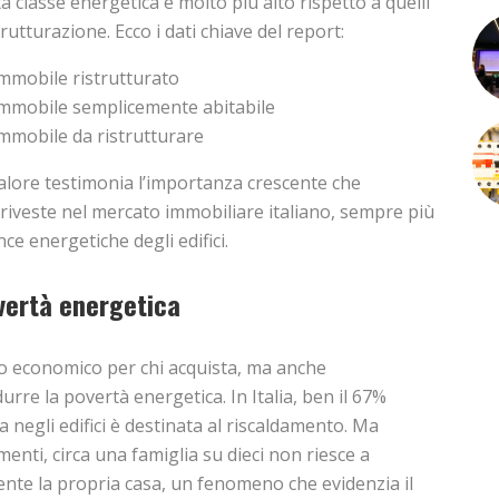
ta classe energetica è molto più alto rispetto a quelli
rutturazione. Ecco i dati chiave del report:
mmobile ristrutturato
mmobile semplicemente abitabile
mmobile da ristrutturare
alore testimonia l’importanza crescente che
a riveste nel mercato immobiliare italiano, sempre più
ce energetiche degli edifici.
overtà energetica
o economico per chi acquista, ma anche
urre la povertà energetica. In Italia, ben il 67%
 negli edifici è destinata al riscaldamento. Ma
enti, circa una famiglia su dieci non riesce a
nte la propria casa, un fenomeno che evidenzia il