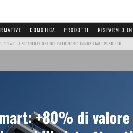
ORMATIVE
DOMOTICA
PRODOTTI
RISPARMIO EN
UTELA E LA RIGENERAZIONE DEL PATRIMONIO IMMOBILIARE PUBBLICO
IDA CON BENETTON FINO AL 2027
DI SOVRATENSIONE: GUIDA COMPLETA ALLA PROTEZIONE DOMESTICA
MA E PERCHÉ IN PRIMAVERA CONVIENE USARLO
mart: +80% di valore 