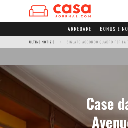
ARREDARE
BONUS E N
ULTIME NOTIZIE
SIGLATO ACCORDO QUADRO PER LA T
RUGBY E LUCE: GLIP RINNOVA LA SF
COME FUNZIONA UNO SCARICATORE 
CAMINO ELETTRICO: QUANTO CONSU
Case da
Avenue