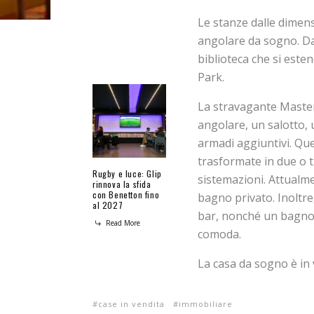
Le stanze dalle dimen
angolare da sogno. D
biblioteca che si esten
Park.
La stravagante Master
angolare, un salotto,
armadi aggiuntivi. Qu
trasformate in due o 
Rugby e luce: Glip
sistemazioni. Attualm
rinnova la sfida
con Benetton fino
bagno privato. Inoltre
al 2027
bar, nonché un bagno 
Read More
comoda.
La casa da sogno è in
case in vendita
immobiliare