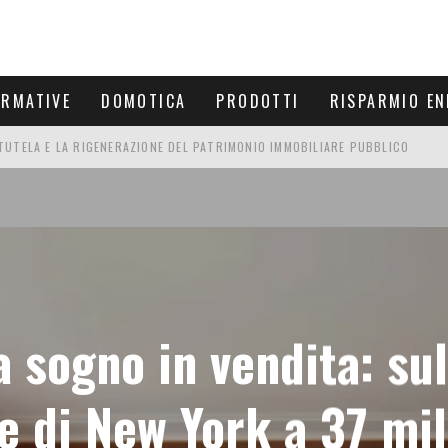
ORMATIVE
DOMOTICA
PRODOTTI
RISPARMIO EN
UTELA E LA RIGENERAZIONE DEL PATRIMONIO IMMOBILIARE PUBBLICO
IDA CON BENETTON FINO AL 2027
DI SOVRATENSIONE: GUIDA COMPLETA ALLA PROTEZIONE DOMESTICA
MA E PERCHÉ IN PRIMAVERA CONVIENE USARLO
 sogno in vendita: sul
 di New York a 37 mil