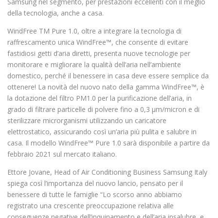
Samsung nel segmento, per prestazioni eccellenti con il meglio
della tecnologia, anche a casa.
WindFree TM Pure 1.0, oltre a integrare la tecnologia di
raffrescamento unica WindFree™, che consente di evitare
fastidiosi getti d’aria diretti, presenta nuove tecnologie per
monitorare e migliorare la qualità dell’aria nell’ambiente
domestico, perché il benessere in casa deve essere semplice da
ottenere! La novità del nuovo nato della gamma WindFree™, è
la dotazione del filtro PM1.0 per la purificazione dell’aria, in
grado di filtrare particelle di polvere fino a 0,3 μm/micron e di
sterilizzare microrganismi utilizzando un caricatore
elettrostatico, assicurando così un’aria più pulita e salubre in
casa. Il modello WindFree™ Pure 1.0 sarà disponibile a partire da
febbraio 2021 sul mercato italiano.
Ettore Jovane, Head of Air Conditioning Business Samsung Italy
spiega così l’importanza del nuovo lancio, pensato per il
benessere di tutte le famiglie “Lo scorso anno abbiamo
registrato una crescente preoccupazione relativa alle
conseguenze negative dell’inquinamento e dell’aria insalubre, e