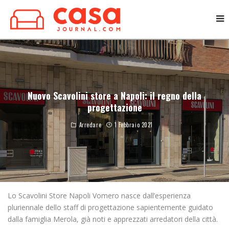
Nuovo Scavolini store a Napoli: il regno della
progettazione
Arredare
1 Febbraio 2021
Lo Scavolini Store Napoli Vomero nasce dall’esperienza
pluriennale dello staff di progettazione sapientemente guidato
dalla famiglia Merola, già noti e apprezzati arredatori della città.