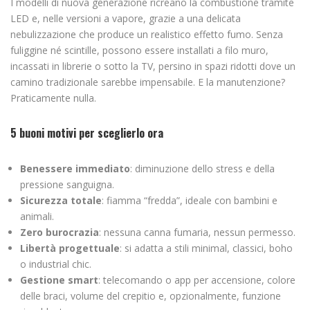
I modelli di nuova generazione ricreano la combustione tramite
LED e, nelle versioni a vapore, grazie a una delicata
nebulizzazione che produce un realistico effetto fumo. Senza
fuliggine né scintille, possono essere installati a filo muro,
incassati in librerie o sotto la TV, persino in spazi ridotti dove un
camino tradizionale sarebbe impensabile. E la manutenzione?
Praticamente nulla.
5 buoni motivi per sceglierlo ora
Benessere immediato
: diminuzione dello stress e della
pressione sanguigna.
Sicurezza totale
: fiamma “fredda”, ideale con bambini e
animali.
Zero burocrazia
: nessuna canna fumaria, nessun permesso.
Libertà progettuale
: si adatta a stili minimal, classici, boho
o industrial chic.
Gestione smart
: telecomando o app per accensione, colore
delle braci, volume del crepitio e, opzionalmente, funzione