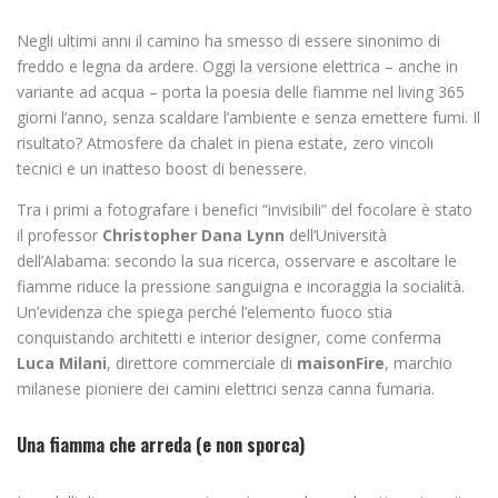
Negli ultimi anni il camino ha smesso di essere sinonimo di
freddo e legna da ardere. Oggi la versione elettrica – anche in
variante ad acqua – porta la poesia delle fiamme nel living 365
giorni l’anno, senza scaldare l’ambiente e senza emettere fumi. Il
risultato? Atmosfere da chalet in piena estate, zero vincoli
tecnici e un inatteso boost di benessere.
Tra i primi a fotografare i benefici “invisibili” del focolare è stato
il professor
Christopher Dana Lynn
dell’Università
dell’Alabama: secondo la sua ricerca, osservare e ascoltare le
fiamme riduce la pressione sanguigna e incoraggia la socialità.
Un’evidenza che spiega perché l’elemento fuoco stia
conquistando architetti e interior designer, come conferma
Luca Milani
, direttore commerciale di
maisonFire
, marchio
milanese pioniere dei camini elettrici senza canna fumaria.
Una fiamma che arreda (e non sporca)