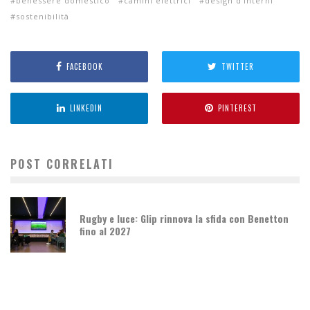
benessere domestico
camini elettrici
design d’interni
sostenibilità
FACEBOOK
TWITTER
LINKEDIN
PINTEREST
POST CORRELATI
Rugby e luce: Glip rinnova la sfida con Benetton
fino al 2027